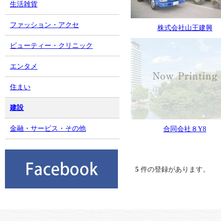
生活雑貨
ファッション・アクセ
株式会社山王建興
ビューティー・クリニック
エンタメ
住まい
建設
金融・サービス・その他
合同会社８Y8
5
件の登録があります。